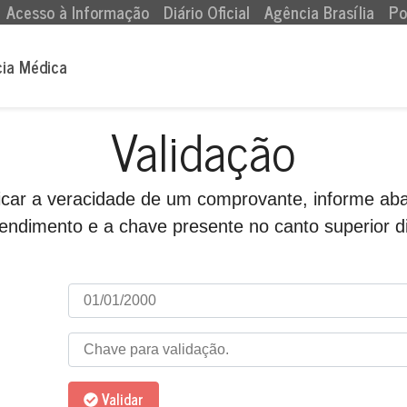
Acesso à Informação
Diário Oficial
Agência Brasília
Po
cia Médica
Validação
ficar a veracidade de um comprovante, informe aba
endimento e a chave presente no canto superior di
Validar