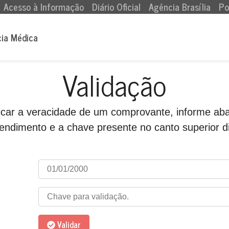
Acesso à Informação
Diário Oficial
Agência Brasília
Po
cia Médica
Validação
ficar a veracidade de um comprovante, informe aba
endimento e a chave presente no canto superior di
Validar