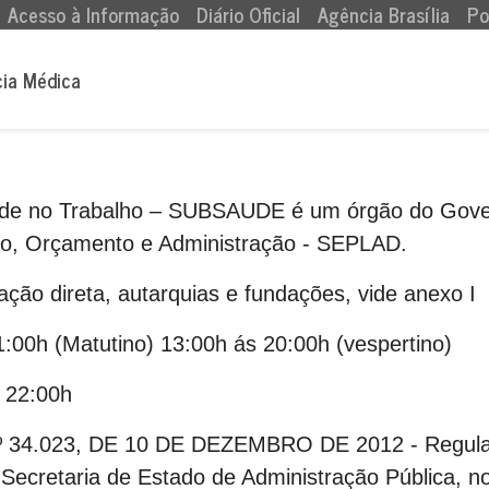
Acesso à Informação
Diário Oficial
Agência Brasília
Po
cia Médica
de no Trabalho – SUBSAUDE é um órgão do Governo
to, Orçamento e Administração - SEPLAD.
ção direta, autarquias e fundações, vide anexo I
:00h (Matutino) 13:00h ás 20:00h (vespertino)
 22:00h
4.023, DE 10 DE DEZEMBRO DE 2012 - Regulam
Secretaria de Estado de Administração Pública, no