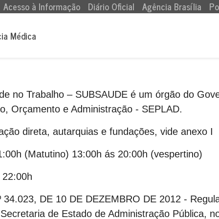
Acesso à Informação
Diário Oficial
Agência Brasília
Po
cia Médica
de no Trabalho – SUBSAUDE é um órgão do Governo
to, Orçamento e Administração - SEPLAD.
ção direta, autarquias e fundações, vide anexo I
:00h (Matutino) 13:00h ás 20:00h (vespertino)
 22:00h
4.023, DE 10 DE DEZEMBRO DE 2012 - Regulam
Secretaria de Estado de Administração Pública, no