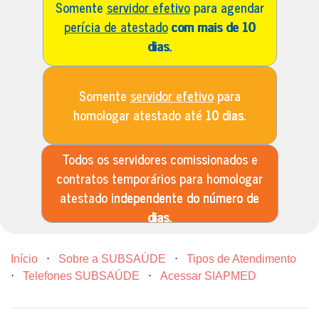
Somente
servidor efetivo
para agendar
perícia de atestado
com mais de 10
dias.
Somente
servidor efetivo
para
homologar atestado até
10 dias.
Todos os servidores comissionados e
contratos temporários para homologar
atestado
independente do número de
dias.
Início
⋅
Sobre a SUBSAÚDE
⋅
Tipos de Atendimento
⋅
Telefones SUBSAÚDE
⋅
Acessar SIAPMED