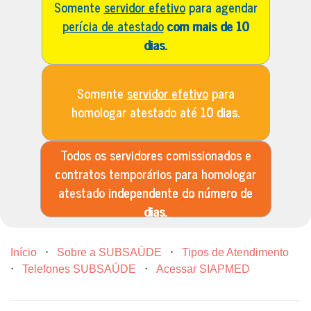
Somente
servidor efetivo
para agendar
perícia de atestado
com mais de 10
dias.
Somente
servidor efetivo
para
homologar atestado até
10 dias.
Todos os servidores comissionados e
contratos temporários para homologar
atestado
independente do número de
dias.
Início
⋅
Sobre a SUBSAÚDE
⋅
Tipos de Atendimento
⋅
Telefones SUBSAÚDE
⋅
Acessar SIAPMED