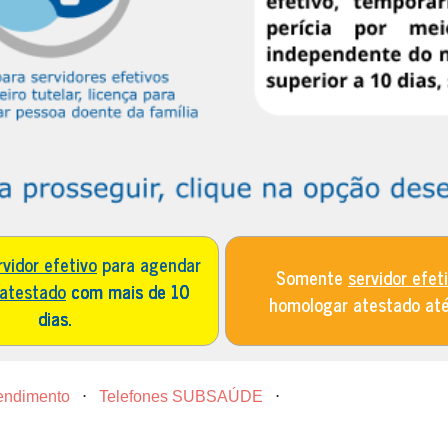
rvidor efetivo
para agendar
Somente
servidor efet
 atestado
com mais de 10
homologar atestado at
dias.
tendimento
⋅
Telefones SUBSAÚDE
⋅