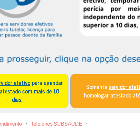
rvidor efetivo
para agendar
Somente
servidor efet
 atestado
com mais de 10
homologar atestado at
dias.
tendimento
⋅
Telefones SUBSAÚDE
⋅