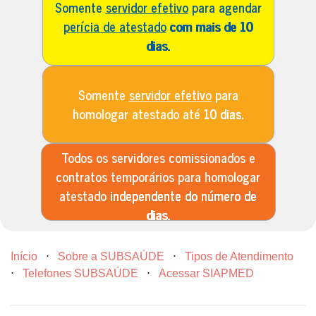
Somente
servidor efetivo
para agendar
perícia de atestado
com mais de 10
dias.
Somente
servidor efetivo
para
homologar atestado até
10 dias.
Todos os servidores comissionados e
contratos temporários para homologar
atestado
independente do número de
dias.
Início
⋅
Sobre a SUBSAÚDE
⋅
Tipos de Atendimento
⋅
Telefones SUBSAÚDE
⋅
Acessar SIAPMED