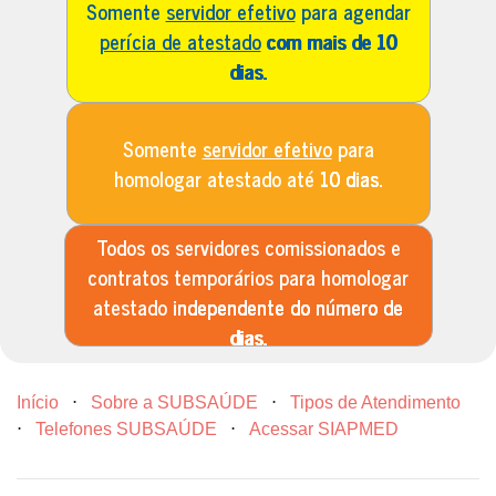
Somente
servidor efetivo
para agendar
perícia de atestado
com mais de 10
dias.
Somente
servidor efetivo
para
homologar atestado até
10 dias.
Todos os servidores comissionados e
contratos temporários para homologar
atestado
independente do número de
dias.
Início
⋅
Sobre a SUBSAÚDE
⋅
Tipos de Atendimento
⋅
Telefones SUBSAÚDE
⋅
Acessar SIAPMED