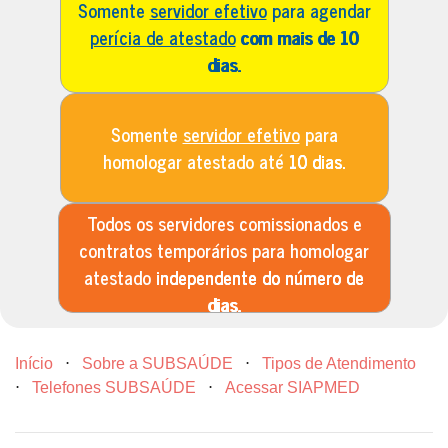
Somente
servidor efetivo
para agendar
perícia de atestado
com mais de 10
dias.
Somente
servidor efetivo
para
homologar atestado até
10 dias.
Todos os servidores comissionados e
contratos temporários para homologar
atestado
independente do número de
dias.
Início
⋅
Sobre a SUBSAÚDE
⋅
Tipos de Atendimento
⋅
Telefones SUBSAÚDE
⋅
Acessar SIAPMED