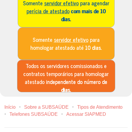
Somente
servidor efetivo
para agendar
perícia de atestado
com mais de 10
dias.
Somente
servidor efetivo
para
homologar atestado até
10 dias.
Todos os servidores comissionados e
contratos temporários para homologar
atestado
independente do número de
dias.
Início
⋅
Sobre a SUBSAÚDE
⋅
Tipos de Atendimento
⋅
Telefones SUBSAÚDE
⋅
Acessar SIAPMED