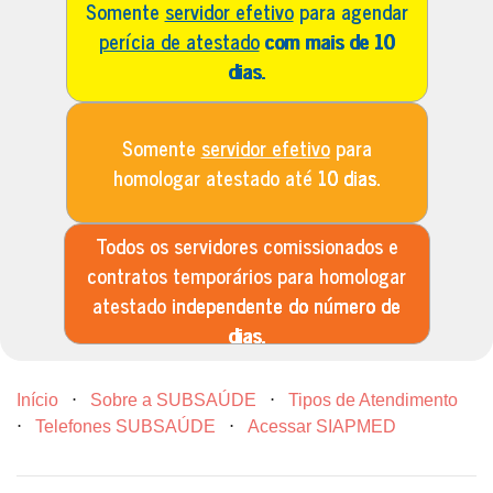
Somente
servidor efetivo
para agendar
perícia de atestado
com mais de 10
dias.
Somente
servidor efetivo
para
homologar atestado até
10 dias.
Todos os servidores comissionados e
contratos temporários para homologar
atestado
independente do número de
dias.
Início
⋅
Sobre a SUBSAÚDE
⋅
Tipos de Atendimento
⋅
Telefones SUBSAÚDE
⋅
Acessar SIAPMED