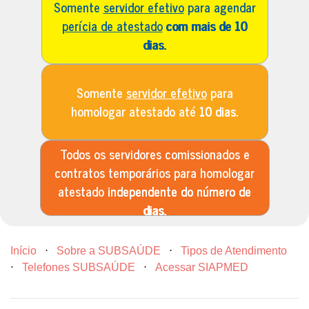
Somente
servidor efetivo
para agendar
perícia de atestado
com mais de 10
dias.
Somente
servidor efetivo
para
homologar atestado até
10 dias.
Todos os servidores comissionados e
contratos temporários para homologar
atestado
independente do número de
dias.
Início
⋅
Sobre a SUBSAÚDE
⋅
Tipos de Atendimento
⋅
Telefones SUBSAÚDE
⋅
Acessar SIAPMED