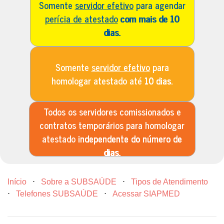
Somente
servidor efetivo
para agendar
perícia de atestado
com mais de 10
dias.
Somente
servidor efetivo
para
homologar atestado até
10 dias.
Todos os servidores comissionados e
contratos temporários para homologar
atestado
independente do número de
dias.
Início
⋅
Sobre a SUBSAÚDE
⋅
Tipos de Atendimento
⋅
Telefones SUBSAÚDE
⋅
Acessar SIAPMED