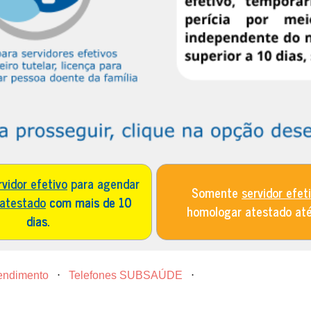
rvidor efetivo
para agendar
Somente
servidor efet
 atestado
com mais de 10
homologar atestado at
dias.
tendimento
⋅
Telefones SUBSAÚDE
⋅