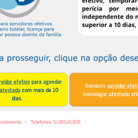
rvidor efetivo
para agendar
Somente
servidor efet
 atestado
com mais de 10
homologar atestado at
dias.
tendimento
⋅
Telefones SUBSAÚDE
⋅