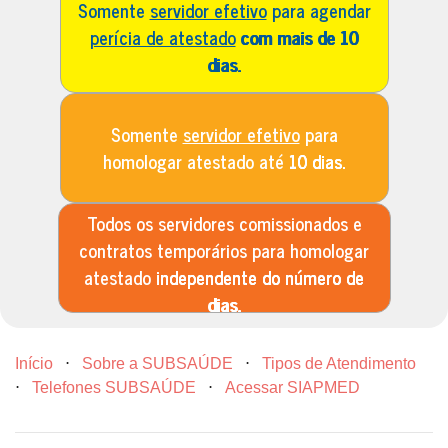
Somente
servidor efetivo
para agendar
perícia de atestado
com mais de 10
dias.
Somente
servidor efetivo
para
homologar atestado até
10 dias.
Todos os servidores comissionados e
contratos temporários para homologar
atestado
independente do número de
dias.
Início
⋅
Sobre a SUBSAÚDE
⋅
Tipos de Atendimento
⋅
Telefones SUBSAÚDE
⋅
Acessar SIAPMED