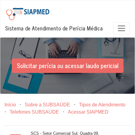
Sistema de Atendimento de Perícia Médica
Solicitar perícia ou acessar laudo pericial
Início
⋅
Sobre a SUBSAÚDE
⋅
Tipos de Atendimento
⋅
Telefones SUBSAÚDE
⋅
Acessar SIAPMED
SCS - Setor Comercial Sul, Quadra 09,