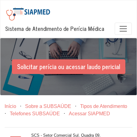
Sistema de Atendimento de Perícia Médica
Solicitar perícia ou acessar laudo pericial
Início
⋅
Sobre a SUBSAÚDE
⋅
Tipos de Atendimento
⋅
Telefones SUBSAÚDE
⋅
Acessar SIAPMED
SCS - Setor Comercial Sul, Quadra 09,