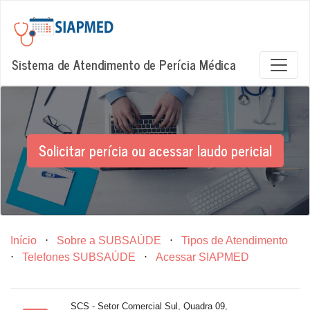
Sistema de Atendimento de Perícia Médica
Solicitar perícia ou acessar laudo pericial
Início
⋅
Sobre a SUBSAÚDE
⋅
Tipos de Atendimento
⋅
Telefones SUBSAÚDE
⋅
Acessar SIAPMED
SCS - Setor Comercial Sul, Quadra 09,