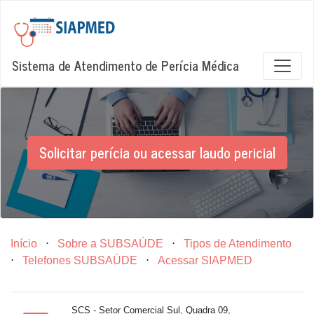
Sistema de Atendimento de Perícia Médica
Solicitar perícia ou acessar laudo pericial
Início
⋅
Sobre a SUBSAÚDE
⋅
Tipos de Atendimento
⋅
Telefones SUBSAÚDE
⋅
Acessar SIAPMED
SCS - Setor Comercial Sul, Quadra 09,