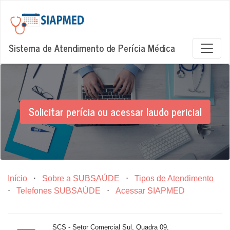
Sistema de Atendimento de Perícia Médica
Solicitar perícia ou acessar laudo pericial
Início
⋅
Sobre a SUBSAÚDE
⋅
Tipos de Atendimento
⋅
Telefones SUBSAÚDE
⋅
Acessar SIAPMED
SCS - Setor Comercial Sul, Quadra 09,