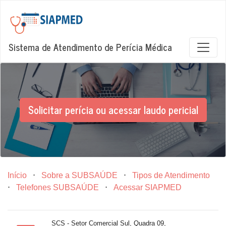
Sistema de Atendimento de Perícia Médica
Solicitar perícia ou acessar laudo pericial
Início
⋅
Sobre a SUBSAÚDE
⋅
Tipos de Atendimento
⋅
Telefones SUBSAÚDE
⋅
Acessar SIAPMED
SCS - Setor Comercial Sul, Quadra 09,