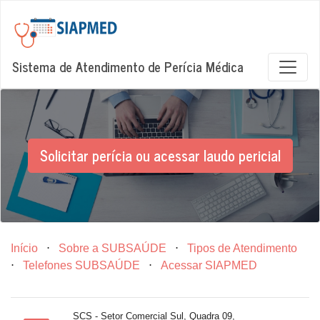
Sistema de Atendimento de Perícia Médica
Solicitar perícia ou acessar laudo pericial
Início
⋅
Sobre a SUBSAÚDE
⋅
Tipos de Atendimento
⋅
Telefones SUBSAÚDE
⋅
Acessar SIAPMED
SCS - Setor Comercial Sul, Quadra 09,