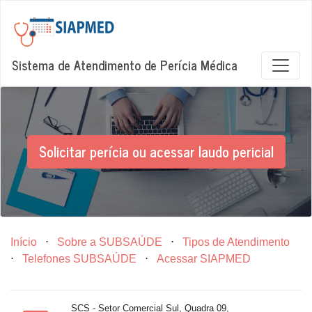
Sistema de Atendimento de Perícia Médica
Solicitar perícia ou acessar laudo pericial
Início
⋅
Sobre a SUBSAÚDE
⋅
Tipos de Atendimento
⋅
Telefones SUBSAÚDE
⋅
Acessar SIAPMED
SCS - Setor Comercial Sul, Quadra 09,