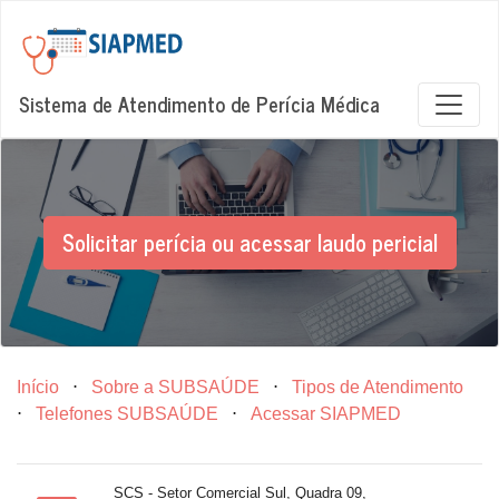
Sistema de Atendimento de Perícia Médica
Solicitar perícia ou acessar laudo pericial
Início
⋅
Sobre a SUBSAÚDE
⋅
Tipos de Atendimento
⋅
Telefones SUBSAÚDE
⋅
Acessar SIAPMED
SCS - Setor Comercial Sul, Quadra 09,