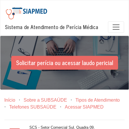
Sistema de Atendimento de Perícia Médica
Solicitar perícia ou acessar laudo pericial
Início
⋅
Sobre a SUBSAÚDE
⋅
Tipos de Atendimento
⋅
Telefones SUBSAÚDE
⋅
Acessar SIAPMED
SCS - Setor Comercial Sul, Quadra 09,