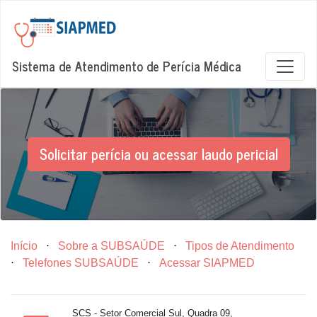
Sistema de Atendimento de Perícia Médica
Solicitar perícia ou acessar laudo pericial
Início
⋅
Sobre a SUBSAÚDE
⋅
Tipos de Atendimento
⋅
Telefones SUBSAÚDE
⋅
Acessar SIAPMED
SCS - Setor Comercial Sul, Quadra 09,