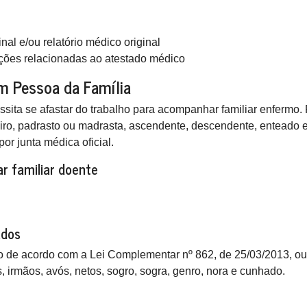
al e/ou relatório médico original
ões relacionadas ao atestado médico
m Pessoa da Família
ssita se afastar do trabalho para acompanhar familiar enfermo.
o, padrasto ou madrasta, ascendente, descendente, enteado e 
or junta médica oficial.
r familiar doente
ados
sco de acordo com a Lei Complementar nº 862, de 25/03/2013, ou
, irmãos, avós, netos, sogro, sogra, genro, nora e cunhado.