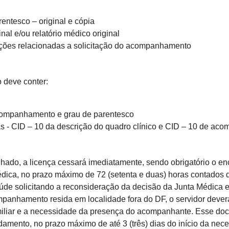
entesco – original e cópia
al e/ou relatório médico original
ções relacionadas a solicitação do acompanhamento
o deve conter:
companhamento e grau de parentesco
as - CID – 10 da descrição do quadro clínico e CID – 10 de ac
hado, a licença cessará imediatamente, sendo obrigatório o en
dica, no prazo máximo de 72 (setenta e duas) horas contados do
de solicitando a reconsideração da decisão da Junta Médica e 
panhamento resida em localidade fora do DF, o servidor deverá 
miliar e a necessidade da presença do acompanhante. Esse do
damento, no prazo máximo de até 3 (três) dias do início da n