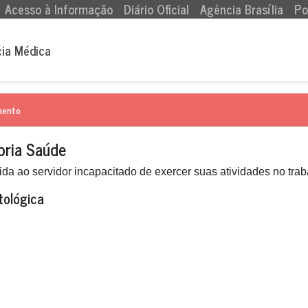
Acesso à Informação
Diário Oficial
Agência Brasília
Po
cia Médica
mento
pria Saúde
da ao servidor incapacitado de exercer suas atividades no tra
tológica