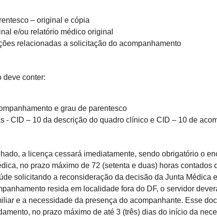
entesco – original e cópia
al e/ou relatório médico original
ções relacionadas a solicitação do acompanhamento
o deve conter:
companhamento e grau de parentesco
as - CID – 10 da descrição do quadro clínico e CID – 10 de ac
hado, a licença cessará imediatamente, sendo obrigatório o en
dica, no prazo máximo de 72 (setenta e duas) horas contados do
de solicitando a reconsideração da decisão da Junta Médica e 
panhamento resida em localidade fora do DF, o servidor deverá 
miliar e a necessidade da presença do acompanhante. Esse do
damento, no prazo máximo de até 3 (três) dias do início da n