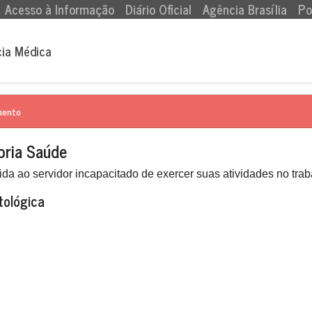
Acesso à Informação
Diário Oficial
Agência Brasília
Po
cia Médica
mento
pria Saúde
da ao servidor incapacitado de exercer suas atividades no tra
tológica