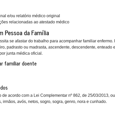
al e/ou relatório médico original
ões relacionadas ao atestado médico
m Pessoa da Família
ssita se afastar do trabalho para acompanhar familiar enfermo.
o, padrasto ou madrasta, ascendente, descendente, enteado e 
or junta médica oficial.
r familiar doente
ados
sco de acordo com a Lei Complementar nº 862, de 25/03/2013, ou
, irmãos, avós, netos, sogro, sogra, genro, nora e cunhado.